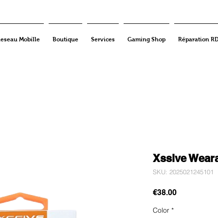
eseau Mobille
Boutique
Services
Gaming Shop
Réparation R
Xssive Wear
SKU: 2025021245101
Price
€38.00
Color
*