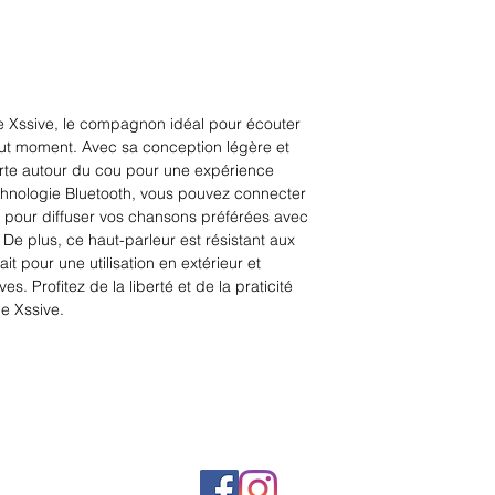
e Xssive, le compagnon idéal pour écouter 
out moment. Avec sa conception légère et 
orte autour du cou pour une expérience 
chnologie Bluetooth, vous pouvez connecter 
 pour diffuser vos chansons préférées avec 
De plus, ce haut-parleur est résistant aux 
t pour une utilisation en extérieur et 
. Profitez de la liberté et de la praticité 
le Xssive.
Rue Léon Theodor, 8 1090 Jette
©2017 ishop.brussels
+32 (02) 335.36.36