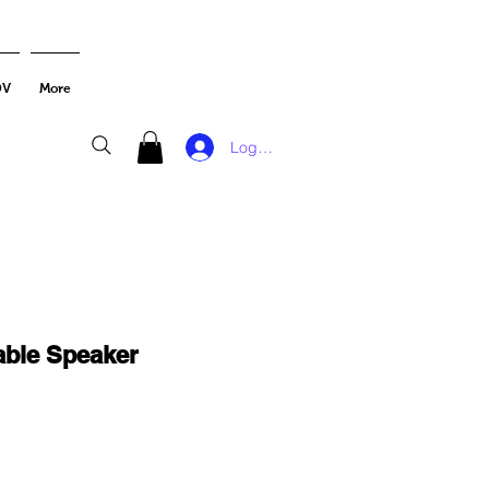
DV
More
Log In
able Speaker