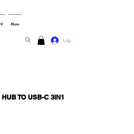
DV
More
Log In
 HUB TO USB-C 3IN1