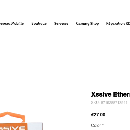
eseau Mobille
Boutique
Services
Gaming Shop
Réparation R
Xssive Ether
SKU: 8719288713541
Price
€27.00
Color
*