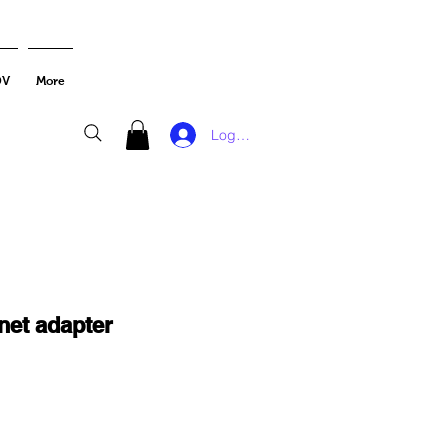
DV
More
Log In
net adapter