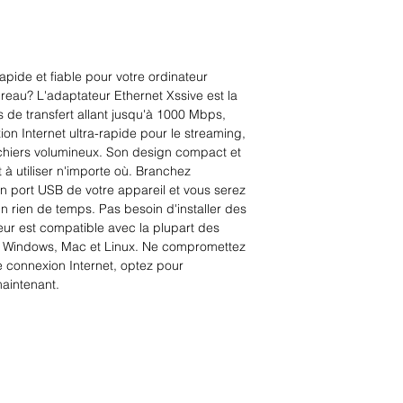
pide et fiable pour votre ordinateur 
reau? L'adaptateur Ethernet Xssive est la 
s de transfert allant jusqu'à 1000 Mbps, 
on Internet ultra-rapide pour le streaming, 
ichiers volumineux. Son design compact et 
t à utiliser n'importe où. Branchez 
 port USB de votre appareil et vous serez 
n rien de temps. Pas besoin d'installer des 
eur est compatible avec la plupart des 
s Windows, Mac et Linux. Ne compromettez 
tre connexion Internet, optez pour 
maintenant.
Rue Léon Theodor, 8 1090 Jette
©2017 ishop.brussels
+32 (02) 335.36.36