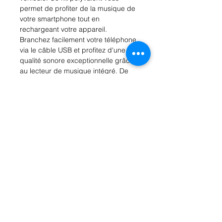
permet de profiter de la musique de 
votre smartphone tout en 
rechargeant votre appareil. 
Branchez facilement votre téléphone 
via le câble USB et profitez d'une 
qualité sonore exceptionnelle grâce 
au lecteur de musique intégré. De 
plus, le kit Xssive comporte un 
design compact et élégant qui 
s'intègre parfaitement à l'intérieur de 
votre voiture. Ne manquez plus 
jamais vos chansons préférées 
grâce à ce kit voiture et lecteur de 
musique Xssive. Transformez votre 
trajet quotidien en une expérience 
musicale agréable et pratique.
Model:
XSS-FM13