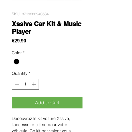
SKU: 8719288940534
Xssive Car Kit & Music
Player
Price
€29.90
Color
*
Quantity
*
Add to Cart
Découvrez le kit voiture Xssive, 
l'accessoire ultime pour votre 
véhicule. Ce kit polyvalent vous 