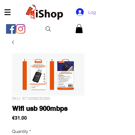
Log In
SKU: 8719288030389
Wifi usb 900mbps
Price
€31.00
Quantity
*