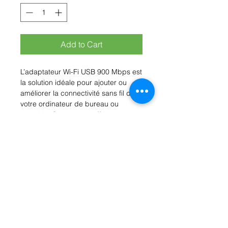
Add to Cart
L’adaptateur Wi-Fi USB 900 Mbps est
la solution idéale pour ajouter ou
améliorer la connectivité sans fil de
votre ordinateur de bureau ou
portable. Conçu pour offrir une
connexion rapide, stable et
sécurisée, il permet de profiter
pleinement du streaming HD, du
télétravail et de la navigation Internet
à haut débit.
Rue Léon Theodor, 8 1090 Jette
©2017 ishop.brussels
+32 (02) 335.36.36