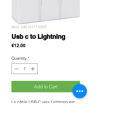
SKU: 5401317710227
Usb c to Lightning
Price
€12.00
Quantity
*
Add to Cart
Le câble USB-C vers Lightning est
un accessoire essentiel pour tous les
utilisateurs d’appareils Apple munis
d’un port Lightning. Conçu pour offrir
une connexion rapide, fiable et