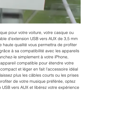
que pour votre voiture, votre casque ou 
câble d'extension USB vers AUX de 3,5 mm 
de haute qualité vous permettra de profiter 
 grâce à sa compatibilité avec les appareils 
anchez-le simplement à votre iPhone, 
 appareil compatible pour étendre votre 
ompact et léger en fait l'accessoire idéal 
issez plus les câbles courts ou les prises 
ofiter de votre musique préférée, optez 
 USB vers AUX et libérez votre expérience 
Rue Léon Theodor, 8 1090 Jette
©2017 ishop.brussels
+32 (02) 335.36.36