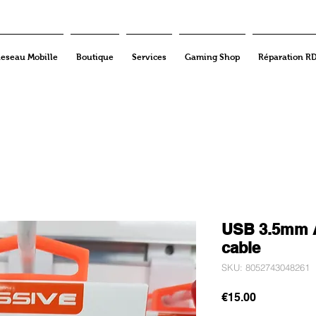
eseau Mobille
Boutique
Services
Gaming Shop
Réparation R
USB 3.5mm A
cable
SKU: 8052743048261
Price
€15.00