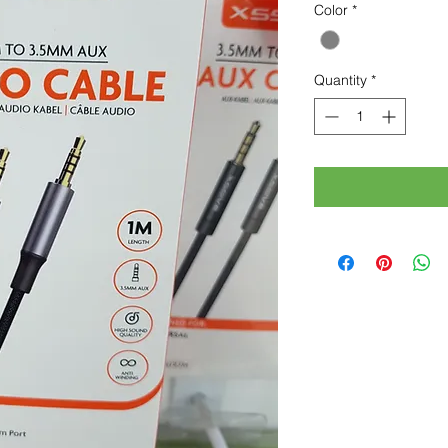
Color
*
Quantity
*