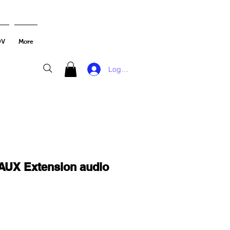
DV
More
Log In
UX Extension audio