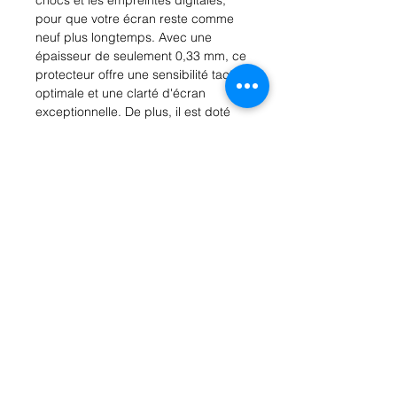
pour que votre écran reste comme 
neuf plus longtemps. Avec une 
épaisseur de seulement 0,33 mm, ce 
protecteur offre une sensibilité tactile 
optimale et une clarté d'écran 
exceptionnelle. De plus, il est doté 
d'un revêtement anti-reflets pour que 
vous puissiez utiliser votre iPhone en 
plein soleil sans problème. 
L'installation est facile et sans bulles 
grâce à la technologie avancée 
d'auto-adhésion. Protégez votre 
investissement avec ce verre trempé 
pour iPhone 13 Pro Max.
Tempered glass pour iphone
13pro max
Protéger l'écran de votre iphone 13
avec ce verre trempé ultra-résistant.