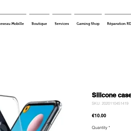
eseau Mobille
Boutique
Services
Gaming Shop
Réparation R
Silicone ca
SKU: 2020110451419
Price
€10.00
Quantity
*