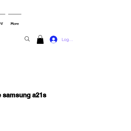
DV
More
Log In
se samsung a21s