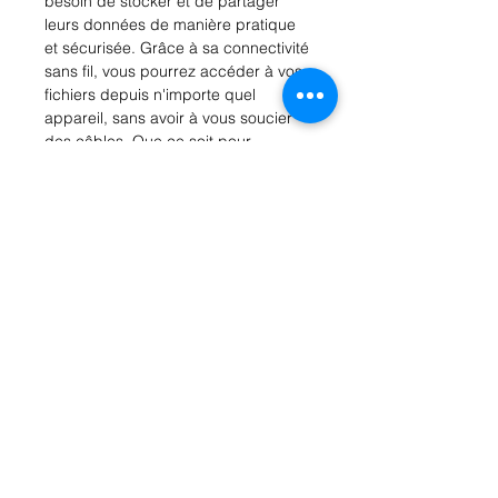
besoin de stocker et de partager 
leurs données de manière pratique 
et sécurisée. Grâce à sa connectivité 
sans fil, vous pourrez accéder à vos 
fichiers depuis n'importe quel 
appareil, sans avoir à vous soucier 
des câbles. Que ce soit pour 
sauvegarder des photos, des vidéos 
ou des documents importants, cette 
clé USB offre une solution pratique et 
fiable. De plus, elle est dotée d'une 
application mobile qui facilite la 
gestion des fichiers et la sauvegarde 
automatique de vos photos et vidéos 
depuis votre smartphone. Profitez 
d'une capacité de stockage 
généreuse et d'une connectivité 
facile avec la clé sans fil Sandisk 
Connect.