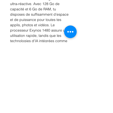
ultra‑réactive. Avec 128 Go de
capacité et 6 Go de RAM, tu
disposes de suffisamment d’espace
et de puissance pour toutes tes
applis, photos et vidéos. Le
processeur Exynos 1480 assure une
utilisation rapide, tandis que les
technologies d’IA intégrées comme
le Full AI Display et la traduction en
temps réel t’assisteront au quotidien
dans toutes tes activités. Samsung a
doté le Galaxy A37 d’un triple
système de caméra arrière de 50, 8
et 5 mégapixels et d’une caméra
avant de 12 mégapixels garantissant
des images claires et détaillées. La
batterie de 5000 mAh offre une
excellente autonomie et est
compatible avec la charge rapide
USB‑PD 15 à 45 watts, idéale pour
t’accompagner toute la journée.