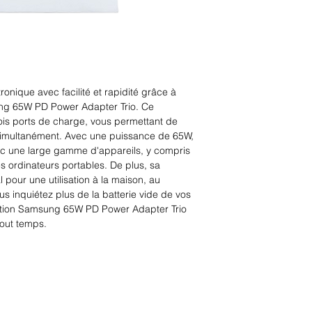
nique avec facilité et rapidité grâce à 
ng 65W PD Power Adapter Trio. Ce 
ois ports de charge, vous permettant de 
 simultanément. Avec une puissance de 65W, 
c une large gamme d'appareils, y compris 
es ordinateurs portables. De plus, sa 
pour une utilisation à la maison, au 
 inquiétez plus de la batterie vide de vos 
tation Samsung 65W PD Power Adapter Trio 
tout temps.
Rue Léon Theodor, 8 1090 Jette
©2017 ishop.brussels
+32 (02) 335.36.36