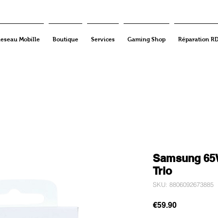
eseau Mobille
Boutique
Services
Gaming Shop
Réparation R
Samsung 65
Trio
SKU: 8806092673885
Price
€59.90