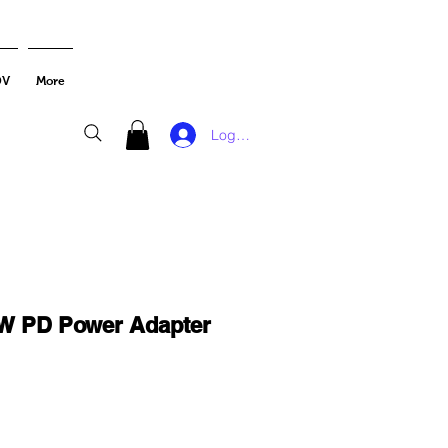
DV
More
Log In
W PD Power Adapter