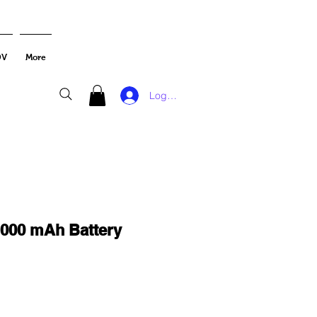
DV
More
Log In
000 mAh Battery