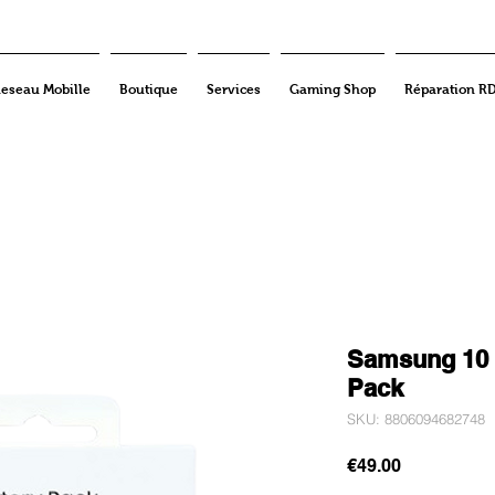
eseau Mobille
Boutique
Services
Gaming Shop
Réparation R
Samsung 10 
Pack
SKU: 8806094682748
Price
€49.00