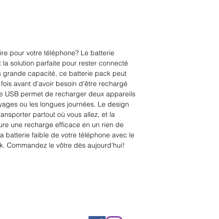
e pour votre téléphone? Le batterie 
a solution parfaite pour rester connecté 
a grande capacité, ce batterie pack peut 
fois avant d'avoir besoin d'être rechargé 
ie USB permet de recharger deux appareils 
ages ou les longues journées. Le design 
ansporter partout où vous allez, et la 
re une recharge efficace en un rien de 
 batterie faible de votre téléphone avec le 
. Commandez le vôtre dès aujourd'hui!
Rue Léon Theodor, 8 1090 Jette
©2017 ishop.brussels
+32 (02) 335.36.36