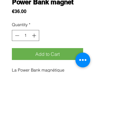
Power Bank magnet
Price
€36.00
Quantity
*
Add to Cart
La Power Bank magnétique
représente l’évolution naturelle de la
batterie externe traditionnelle : alliant
puissance, polyvalence et fixation
magnétique intelligente, elle redéfinit
l’expérience de recharge nomade
pour les utilisateurs modernes.
Rue Léon Theodor, 8 1090 Jette