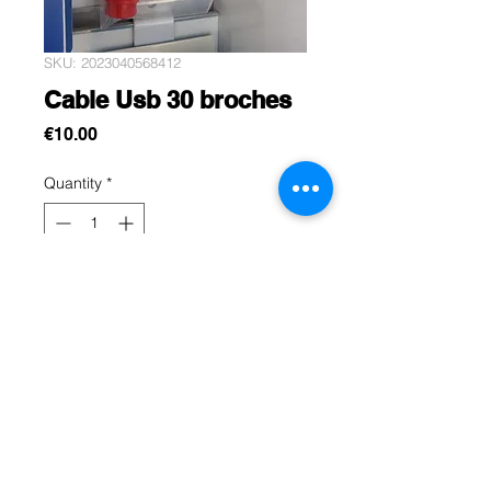
SKU: 2023040568412
Cable Usb 30 broches
Price
€10.00
Quantity
*
Add to Cart
Port chargeur pour voiture.
Rue Léon Theodor, 8 1090 Jette
©2017 ishop.brussels
+32 (02) 335.36.36