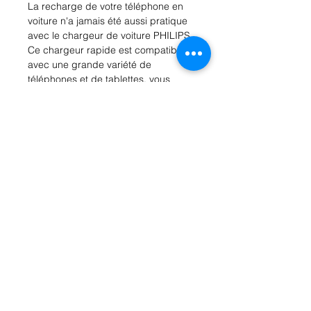
La recharge de votre téléphone en 
voiture n'a jamais été aussi pratique 
avec le chargeur de voiture PHILIPS. 
Ce chargeur rapide est compatible 
avec une grande variété de 
téléphones et de tablettes, vous 
permettant de rester connecté même 
en déplacement. Sa conception 
compacte et discrète en fait le 
compagnon idéal pour vos trajets en 
voiture. De plus, sa technologie de 
charge avancée assure une 
recharge rapide et efficace de votre 
appareil, vous permettant de 
reprendre la route sans souci. Ne 
manquez plus jamais d'énergie 
grâce au chargeur de voiture 
PHILIPS.
Rue Léon Theodor, 8 1090 Jette