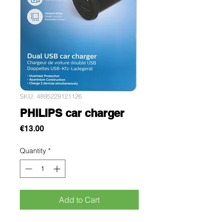
SKU: 4895229121126
PHILIPS car charger
Price
€13.00
Quantity
*
Add to Cart