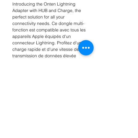
Introducing the Onten Lightning 
Adapter with HUB and Charge, the 
perfect solution for all your 
connectivity needs. Ce dongle multi-
fonction est compatible avec tous les 
appareils Apple équipés d'un 
connecteur Lightning. Profitez d'une 
charge rapide et d'une vitesse de 
transmission de données élevée 
grâce à sa technologie avancée. En 
plus de son port de charge, ce hub 
est également équipé de ports USB 
supplémentaires, vous permettant de 
connecter plusieurs appareils 
simultanément. Avec sa conception 
compacte et légère, c'est 
l'accessoire idéal à emporter partout 
avec vous pour rester connecté en 
déplacement. Ne vous privez plus de 
la connectivité dont vous avez 
besoin, optez pour l'adaptateur 