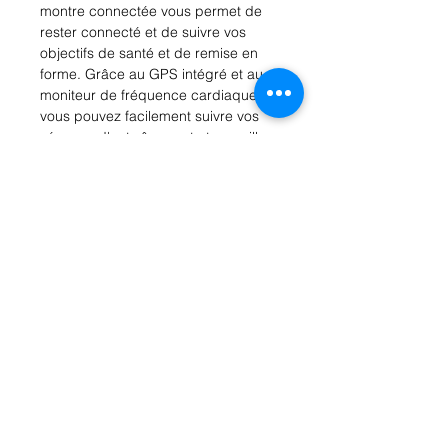
montre connectée vous permet de
rester connecté et de suivre vos
objectifs de santé et de remise en
forme. Grâce au GPS intégré et au
moniteur de fréquence cardiaque,
vous pouvez facilement suivre vos
séances d'entraînement et surveiller
vos progrès. De plus, la xssive xss-
sw9rg vous envoie des notifications
pour les appels, les messages et les
alertes des réseaux sociaux, afin que
vous ne manquiez jamais une mise à
jour importante. Que vous alliez à la
salle de sport ou au bureau, cette
montre connectée est l'accessoire
idéal pour vous aider à rester
organisé et à garder le cap tout au
long de la journée.