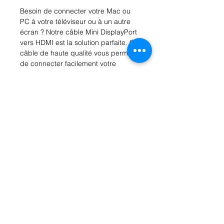
Besoin de connecter votre Mac ou 
PC à votre téléviseur ou à un autre 
écran ? Notre câble Mini DisplayPort 
vers HDMI est la solution parfaite. Ce 
câble de haute qualité vous permet 
de connecter facilement votre 
appareil avec un port Mini 
DisplayPort à un écran HDMI, pour 
une qualité d’image exceptionnelle. 
Avec une longueur de X pieds, ce 
câble est idéal pour une utilisation à 
la maison, au bureau ou en 
déplacement. Profitez de la 
simplicité et de la fiabilité de ce 
câble pour une connexion sans faille 
entre votre appareil et votre écran 
HDMI. Commandez dès aujourd'hui 
et améliorez votre expérience de 
visionnement !