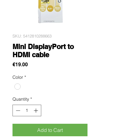
SKU: 5412810288663
Mini DisplayPort to
HDMI cable
Price
€19.00
Color
*
Quantity
*
Add to Cart