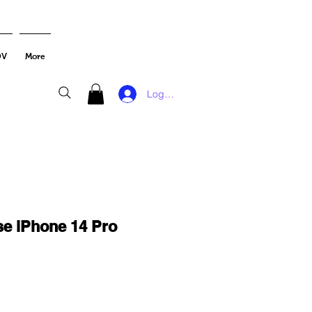
DV
More
Log In
se iPhone 14 Pro