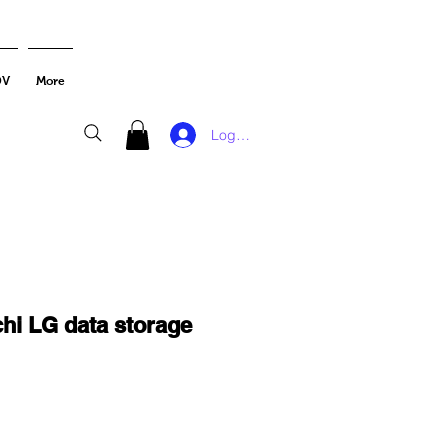
DV
More
Log In
chi LG data storage