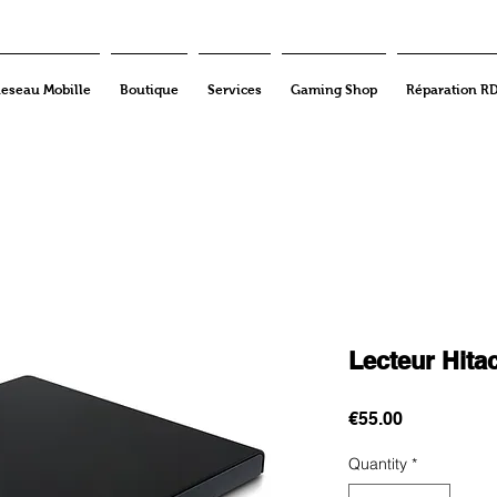
eseau Mobille
Boutique
Services
Gaming Shop
Réparation R
Lecteur Hita
Price
€55.00
Quantity
*