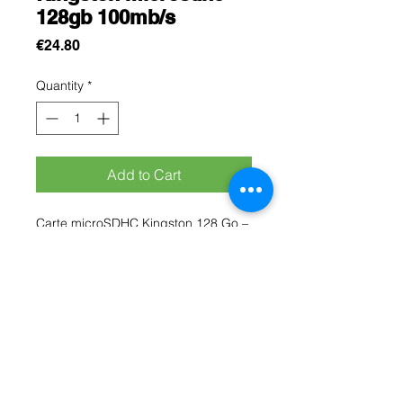
128gb 100mb/s
Price
€24.80
Quantity
*
Add to Cart
Carte microSDHC Kingston 128 Go –
100 Mo/s
Le Kingston est une carte mémoire
fiable et performante, conçue pour
étendre facilement la capacité de
stockage de vos appareils
numériques