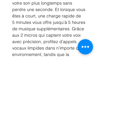
votre son plus longtemps sans
perdre une seconde. Et lorsque vous
êtes à court, une charge rapide de
5 minutes vous offre jusqu’à 5 heures
de musique supplémentaires. Grâce
aux 2 micros qui captent votre voix
avec précision, profitez d’appels
vocaux limpides dans n’importe quel
environnement, tandis que la
connectivité Bluetooth® fluide vous
permet de passer facilement d’un
appareil à l’autre, afin que vous
soyez toujours connecté à ce qui
compte. Personnalisez votre son
avec l’application JBL Headphones,
guidée par des invites vocales
claires qui simplifient la
configuration. Léger, confortable tout
au long de la journée et facilement
pliable, le casque JBL Tune 530BT
est conçu pour suivre vos