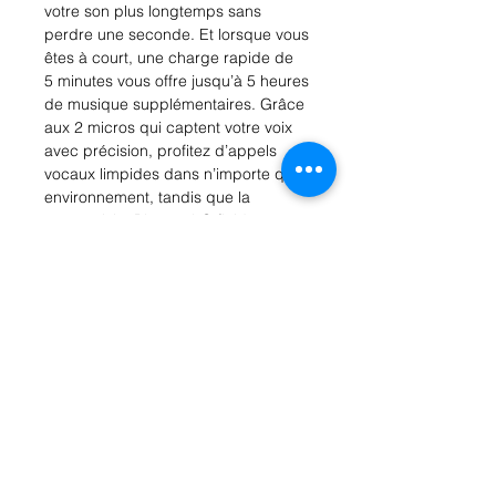
votre son plus longtemps sans
perdre une seconde. Et lorsque vous
êtes à court, une charge rapide de
5 minutes vous offre jusqu’à 5 heures
de musique supplémentaires. Grâce
aux 2 micros qui captent votre voix
avec précision, profitez d’appels
vocaux limpides dans n’importe quel
environnement, tandis que la
connectivité Bluetooth® fluide vous
permet de passer facilement d’un
appareil à l’autre, afin que vous
soyez toujours connecté à ce qui
compte. Personnalisez votre son
avec l’application JBL Headphones,
guidée par des invites vocales
claires qui simplifient la
configuration. Léger, confortable tout
au long de la journée et facilement
pliable, le casque JBL Tune 530BT
est conçu pour suivre vos