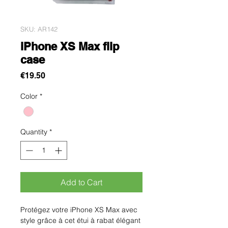
SKU: AR142
iPhone XS Max flip
case
Price
€19.50
Color
*
Quantity
*
Add to Cart
Protégez votre iPhone XS Max avec 
style grâce à cet étui à rabat élégant 