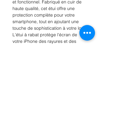
et fonctionnel. Fabriqué en cuir de 
haute qualité, cet étui offre une 
protection complète pour votre 
smartphone, tout en ajoutant une 
touche de sophistication à votre look. 
L'étui à rabat protège l'écran de 
votre iPhone des rayures et des 
chocs, tout en offrant un accès facile 
à toutes les fonctionnalités et ports. 
De plus, vous pouvez utiliser l'étui 
comme un support pour regarder 
des vidéos ou passer des appels 
vidéo en toute commodité. 
Disponible dans une variété de 
couleurs, cet étui à rabat est 
l'accessoire idéal pour mettre en 
valeur votre iPhone XS Max. 
Commandez le vôtre dès maintenant 
et offrez à votre téléphone une 
protection élégante et efficace.