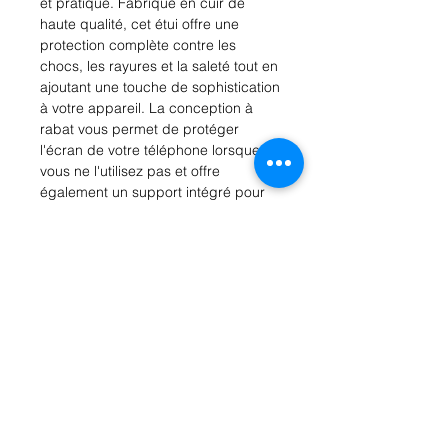
et pratique. Fabriqué en cuir de 
haute qualité, cet étui offre une 
protection complète contre les 
chocs, les rayures et la saleté tout en 
ajoutant une touche de sophistication 
à votre appareil. La conception à 
rabat vous permet de protéger 
l'écran de votre téléphone lorsque 
vous ne l'utilisez pas et offre 
également un support intégré pour 
regarder des vidéos en toute 
commodité. De plus, l'étui est doté 
de fentes pour cartes, vous 
permettant de transporter vos cartes 
de crédit et d'identité en toute 
sécurité. Disponible en plusieurs 
couleurs élégantes, cet étui à rabat 
pour iPhone X/XS est l'accessoire 
idéal pour les personnes soucieuses 
du style et de la protection de leur 
précieux appareil. Commandez le 
vôtre dès maintenant et profitez 