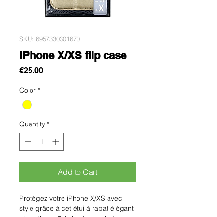
SKU: 6957330301670
iPhone X/XS flip case
Price
€25.00
Color
*
Quantity
*
Add to Cart
Protégez votre iPhone X/XS avec 
style grâce à cet étui à rabat élégant 