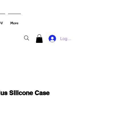
DV
More
Log In
lus Silicone Case