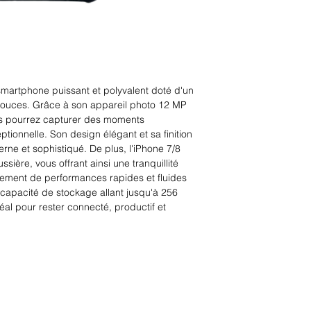
martphone puissant et polyvalent doté d'un 
ouces. Grâce à son appareil photo 12 MP 
s pourrez capturer des moments 
tionnelle. Son design élégant et sa finition 
rne et sophistiqué. De plus, l'iPhone 7/8 
ussière, vous offrant ainsi une tranquillité 
alement de performances rapides et fluides 
 capacité de stockage allant jusqu'à 256 
déal pour rester connecté, productif et 
Rue Léon Theodor, 8 1090 Jette
©2017 ishop.brussels
+32 (02) 335.36.36