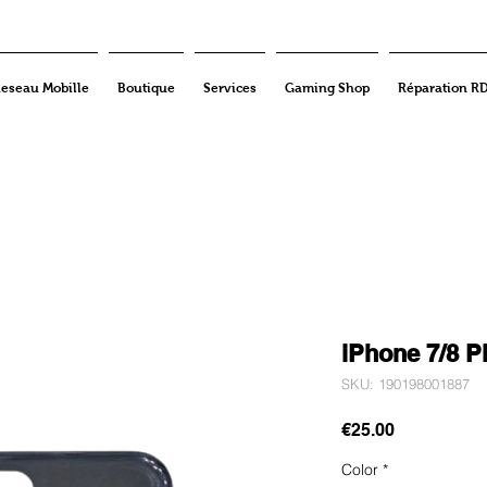
eseau Mobille
Boutique
Services
Gaming Shop
Réparation R
iPhone 7/8 P
SKU: 190198001887
Price
€25.00
Color
*