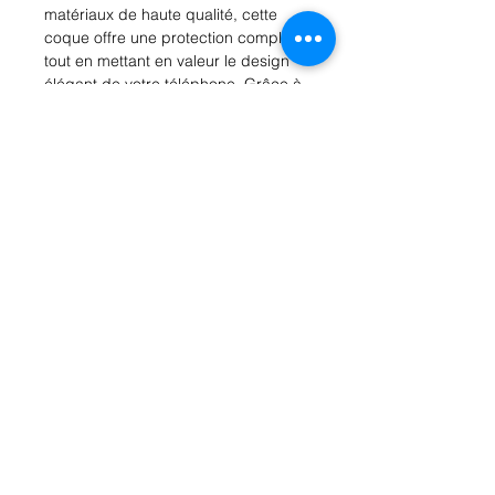
matériaux de haute qualité, cette 
coque offre une protection complète 
tout en mettant en valeur le design 
élégant de votre téléphone. Grâce à 
la technologie MagSafe intégrée, 
vous pouvez facilement fixer et 
enlever votre coque sans aucun 
effort. De plus, la transparence de la 
coque permet de mettre en valeur la 
couleur de votre iPhone tout en le 
protégeant des rayures et des 
chocs. Offrez à votre iPhone 13 Pro 
une protection optimale tout en 
conservant son esthétique avec 
notre coque MagSafe clear.
Rue Léon Theodor, 8 1090 Jette
©2017 ishop.brussels
+32 (02) 335.36.36