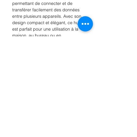
permettant de connecter et de
transférer facilement des données
entre plusieurs appareils. Avec son
design compact et élégant, ce hub
est parfait pour une utilisation à la
maison, au bureau ou en
déplacement. Le XSSIVE HUB USB A
USB 4IN1 offre également un
transfert de données à haut débit et
est compatible avec une large
gamme d'appareils, ce qui en fait un
ajout polyvalent à votre arsenal
technologique. Dites adieu aux
tracas liés au remplacement
constant des câbles et rationalisez
votre connectivité USB avec le
XSSIVE HUB USB A USB 4IN1.
Rue Léon Theodor, 8 1090 Jette