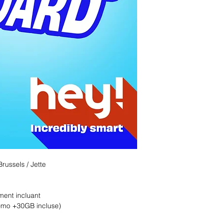
russels / Jette
ent incluant
omo +30GB incluse)