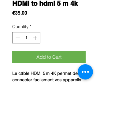
HDMI to hdmi 5 m 4k
Price
€35.00
Quantity
*
Add to Cart
Le câble HDMI 5 m 4K permet de
connecter facilement vos appareils
audio‑vidéo , tout en conservant une
qualité d’image exceptionnelle.
Grâce à sa compatibilité Ultra HD 4K
, il transmet des images nettes et
détaillées ainsi qu’un son numérique
multicanal pour une expérience
audiovisuelle immersive.