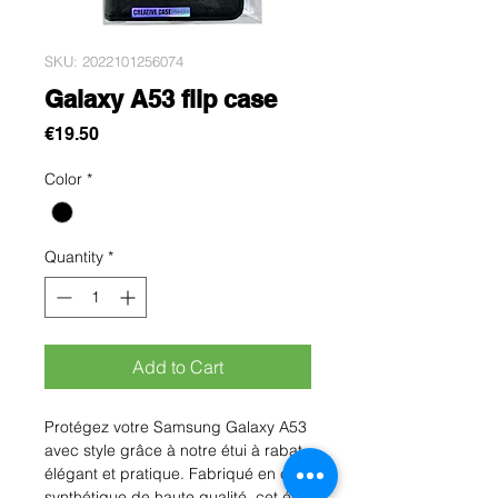
SKU: 2022101256074
Galaxy A53 flip case
Price
€19.50
Color
*
Quantity
*
Add to Cart
Protégez votre Samsung Galaxy A53 
avec style grâce à notre étui à rabat 
élégant et pratique. Fabriqué en cuir 
synthétique de haute qualité, cet étui 