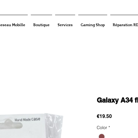
eseau Mobille
Boutique
Services
Gaming Shop
Réparation R
Galaxy A34 f
Price
€19.50
Color
*