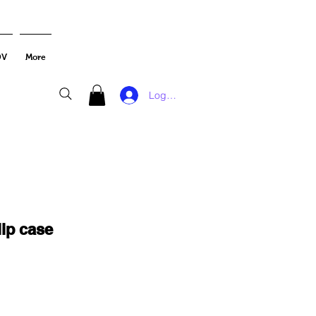
DV
More
Log In
lip case