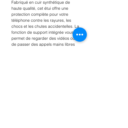
Fabriqué en cuir synthétique de 
haute qualité, cet étui offre une 
protection complète pour votre 
téléphone contre les rayures, les 
chocs et les chutes accidentelles. La 
fonction de support intégrée vous 
permet de regarder des vidéos ou 
de passer des appels mains libres 
en toute simplicité. De plus, les 
découpes précises assurent un 
accès facile à tous les ports et 
boutons de votre Galaxy A23. 
Disponible en plusieurs couleurs 
tendance, cet étui à rabat ajoutera 
une touche de sophistication à votre 
appareil tout en le gardant en 
sécurité au quotidien. Ne laissez pas 
votre précieux téléphone sans 
protection, procurez-vous dès 
maintenant cet étui à rabat pour 
Galaxy A23.