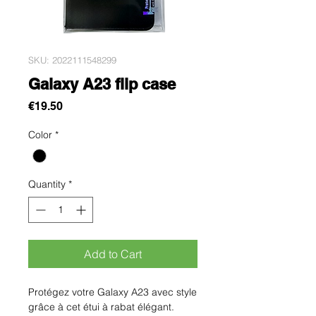
SKU: 2022111548299
Galaxy A23 flip case
Price
€19.50
Color
*
Quantity
*
Add to Cart
Protégez votre Galaxy A23 avec style 
grâce à cet étui à rabat élégant. 