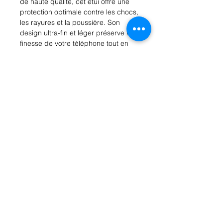
de haute qualité, cet étui offre une 
protection optimale contre les chocs, 
les rayures et la poussière. Son 
design ultra-fin et léger préserve la 
finesse de votre téléphone tout en 
offrant une prise en main 
confortable. De plus, la fonction de 
support intégrée vous permet de 
visionner des vidéos et des films en 
toute commodité. Avec des 
découpes précises pour un accès 
facile à tous les ports et boutons, cet 
étui est le choix parfait pour protéger 
et habiller votre Galaxy A01. 
Commandez dès maintenant et 
donnez à votre téléphone une allure 
sophistiquée.
Rue Léon Theodor, 8 1090 Jette
©2017 ishop.brussels