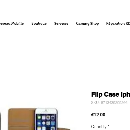
eseau Mobille
Boutique
Services
Gaming Shop
Réparation R
Flip Case ip
SKU: 8713439209266
Price
€12.00
Quantity
*