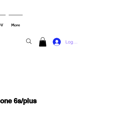
DV
More
Log In
hone 6s/plus