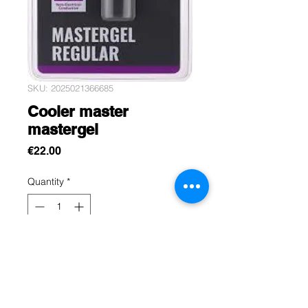
SKU: 2025021366685
Cooler master
mastergel
Price
€22.00
Quantity
*
Add to Cart
Cooler Master MasterGel est une
série de composés d'interface