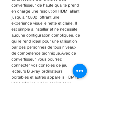
convertisseur de haute qualité prend 
en charge une résolution HDMI allant 
jusqu'à 1080p, offrant une 
expérience visuelle nette et claire. Il 
est simple à installer et ne nécessite 
aucune configuration compliquée, ce 
qui le rend idéal pour une utilisation 
par des personnes de tous niveaux 
de compétence technique.Avec ce 
convertisseur, vous pourrez 
connecter vos consoles de jeu, 
lecteurs Blu-ray, ordinateurs 
portables et autres appareils HDMI à 
votre téléviseur plus ancien sans 
avoir à investir dans un nouveau 
téléviseur. Offrant une compatibilité 
totale avec les téléviseurs et les 
écrans SCART, ce convertisseur est 
un excellent ajout à votre arsenal de 
divertissement à domicile.Avec la 
garantie de qualité de notre marque, 