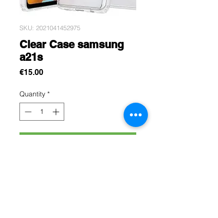
SKU: 2021041452975
Clear Case samsung
a21s
Price
€15.00
Quantity
*
Add to Cart
Cette protection est conçue pour
protégez efficacement votre
samsung A21s contre les chocs, les
rayures et les chutes du quotidien