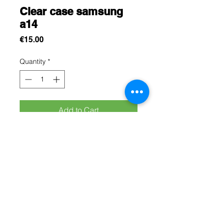
Clear case samsung
a14
Price
€15.00
Quantity
*
Add to Cart
Cette protection est conçue pour
protégez efficacement votre
samsung A14 contre les chocs, les
rayures et les chutes du quotidien
Rue Léon Theodor, 8 1090 Jette
©2017 ishop.brussels