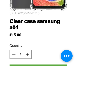
SKU: 2023041844318
Clear case samsung
a04
Price
€15.00
Quantity
*
Add to Cart
Cette protection est conçue pour
protégez efficacement votre
samsung A04 contre les chocs, les
rayures et les chutes du quotidien