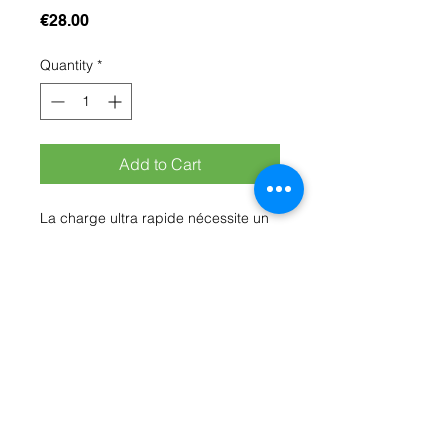
Price
€28.00
Quantity
*
Add to Cart
La charge ultra rapide nécessite un
périphérique compatible USB PD 3.0
en charge directe pour atteindre une
vitesse de charge optimale. La
vitesse de charge réelle peut varier
en fonction de l'environnement, de
l'appareil et d'autres facters.
Rue Léon Theodor, 8 1090 Jette
©2017 ishop.brussels