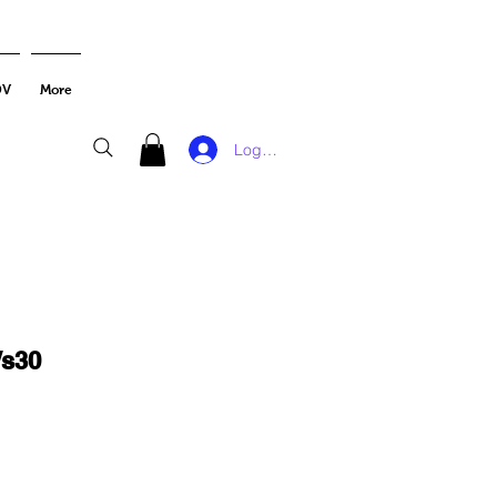
DV
More
Log In
/s30