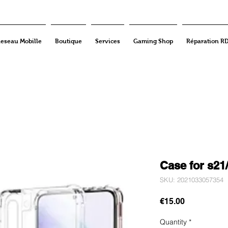
eseau Mobille
Boutique
Services
Gaming Shop
Réparation R
Case for s21
SKU: 2021033057354
Price
€15.00
Quantity
*