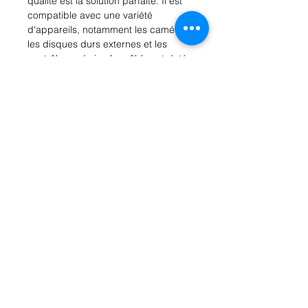
qualité est la solution parfaite. Il est 
compatible avec une variété 
d'appareils, notamment les caméras, 
les disques durs externes et les 
contrôleurs de jeu.Le câble est doté 
de connecteurs moulés pour une 
durabilité accrue et de blindages 
pour réduire les interférences 
électromagnétiques. Sa longueur de 
XX pouces vous permet de 
connecter vos appareils même s'ils 
sont éloignés l'un de l'autre. Ne 
laissez pas un problème de 
connexion vous ralentir - investissez 
dans notre câble USB A vers Mini B 
dès aujourd'hui !
Rue Léon Theodor, 8 1090 Jette
©2017 ishop.brussels
+32 (02) 335.36.36