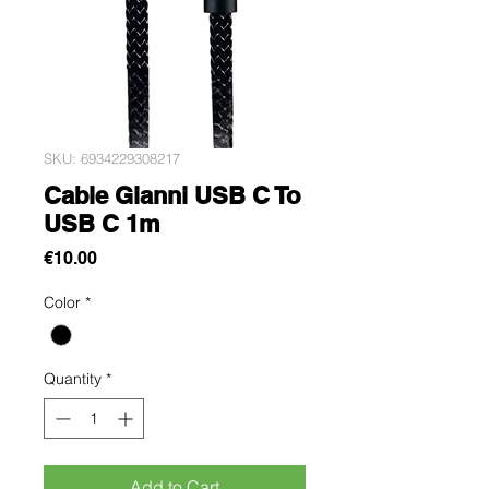
SKU: 6934229308217
Cable Gianni USB C To
USB C 1m
Price
€10.00
Color
*
Quantity
*
Add to Cart