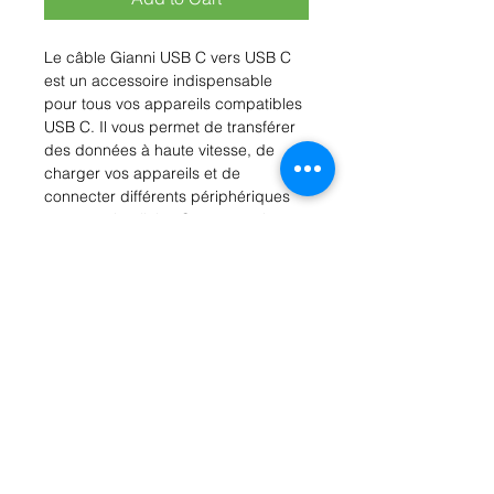
Le câble Gianni USB C vers USB C 
est un accessoire indispensable 
pour tous vos appareils compatibles 
USB C. Il vous permet de transférer 
des données à haute vitesse, de 
charger vos appareils et de 
connecter différents périphériques 
en toute simplicité. Sa conception 
durable et ses matériaux de haute 
qualité garantissent une longue 
durée de vie, ainsi qu'une fiabilité 
exceptionnelle. Avec sa longueur de 
1,5 mètre, ce câble offre une 
flexibilité supplémentaire pour une 
utilisation pratique au quotidien. Que 
ce soit pour votre smartphone, 
tablette ou ordinateur portable, le 
câble Gianni USB C vers USB C est 
l'accessoire idéal pour vous 