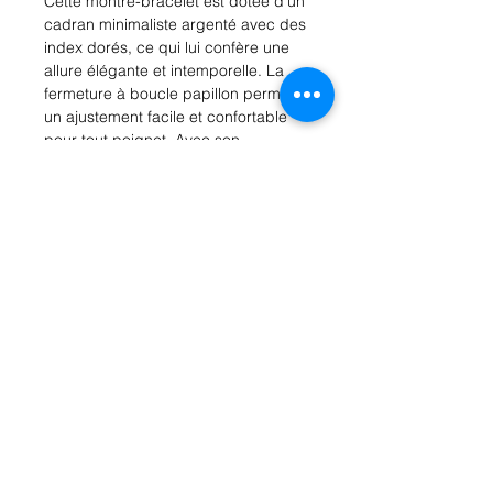
Cette montre-bracelet est dotée d'un 
cadran minimaliste argenté avec des 
index dorés, ce qui lui confère une 
allure élégante et intemporelle. La 
fermeture à boucle papillon permet 
un ajustement facile et confortable 
pour tout poignet. Avec son 
mouvement à quartz de haute 
qualité, cette montre-bracelet est 
non seulement un accessoire de 
mode, mais aussi un outil pratique 
pour garder un œil sur le temps. Que 
ce soit pour une occasion spéciale 
ou pour un usage quotidien, cette 
montre-bracelet sera le complément 
parfait à votre tenue. Commandez 
dès maintenant et ajoutez cette 
montre-bracelet chic à votre 
collection de bijoux.