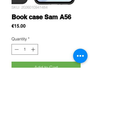
SKU: 2026010941484
Book case Sam A56
Price
€15.00
Quantity
*
Add to Cart
Cette protection est conçue pour
protégez efficacement votre Galaxy
A56 contre les chocs, les rayures et
les chutes du quotidien
Rue Léon Theodor, 8 1090 Jette
©2017 ishop.brussels