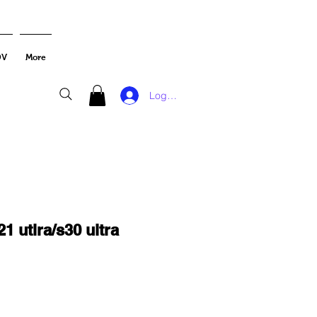
DV
More
Log In
1 utlra/s30 ultra