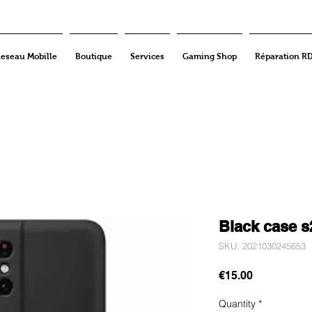
eseau Mobille
Boutique
Services
Gaming Shop
Réparation R
Black case s2
SKU: 2021030245653
Price
€15.00
Quantity
*