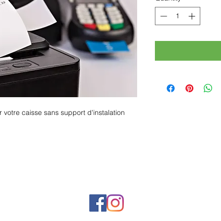
r votre caisse sans support d'instalation
Rue Léon Theodor, 8 1090 Jette
©2017 ishop.brussels
+32 (02) 335.36.36