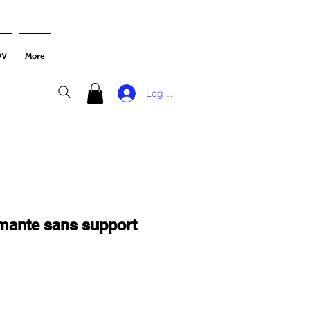
DV
More
Log In
mante sans support