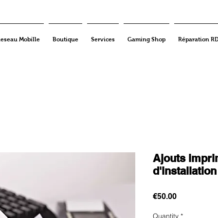
eseau Mobille
Boutique
Services
Gaming Shop
Réparation R
Ajouts impri
d'installation
Price
€50.00
Quantity
*