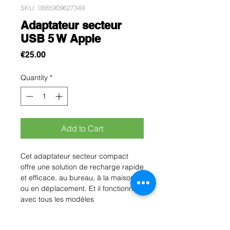
SKU: 0885909627349
Adaptateur secteur
USB 5 W Apple
Price
€25.00
Quantity
*
Add to Cart
Cet adaptateur secteur compact
offre une solution de recharge rapide
et efficace, au bureau, à la maison
ou en déplacement. Et il fonctionne
avec tous les modèles
d’Apple Watch, d’iPhone et d’iPod.
Remarque importante :